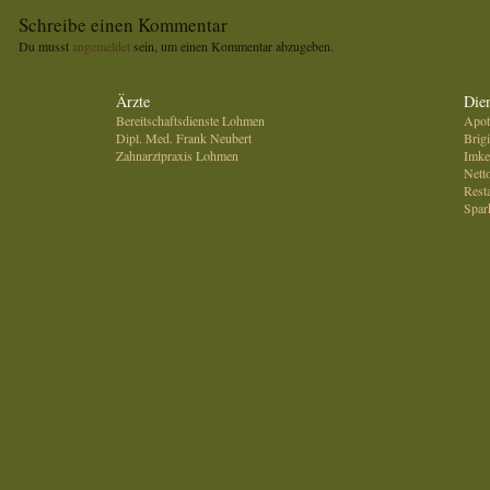
Schreibe einen Kommentar
Du musst
angemeldet
sein, um einen Kommentar abzugeben.
Ärzte
Dien
Bereitschaftsdienste Lohmen
Apot
Dipl. Med. Frank Neubert
Brig
Zahnarztpraxis Lohmen
Imke
Nett
Rest
Spar